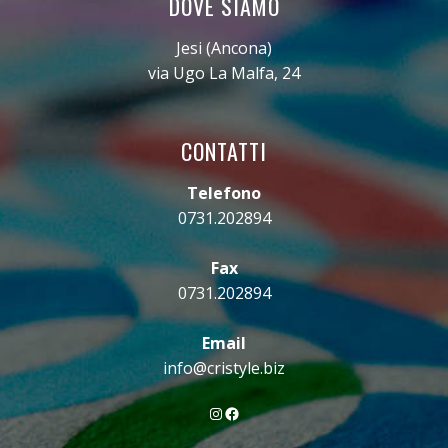
DOVE SIAMO
Jesi (Ancona)
via Ugo La Malfa, 24
CONTATTI
Telefono
0731.202894
Fax
0731.202894
Email
info@cristyle.biz
Instagram
Facebook