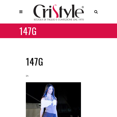
147G
147G
in