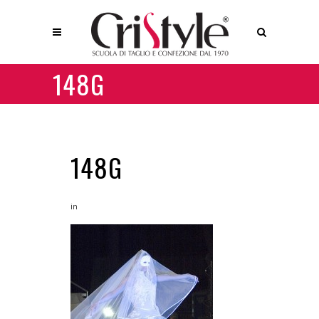
148G
148G
in