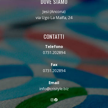
DOVE SIAMO
Jesi (Ancona)
via Ugo La Malfa, 24
CONTATTI
Telefono
0731.202894
Fax
0731.202894
Email
info@cristyle.biz
Instagram
Facebook