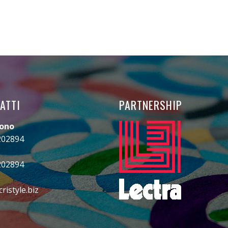
ATTI
PARTNERSHIP
fono
202894
202894
ristyle.biz
gram
ebook