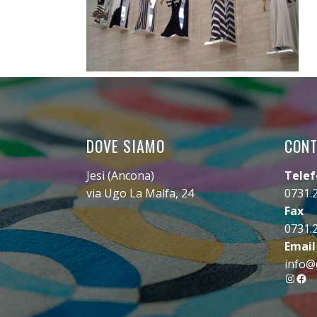
DOVE SIAMO
CONT
Jesi (Ancona)
Tele
via Ugo La Malfa, 24
0731.
Fax
0731.
Email
info@c
Insta
Fac