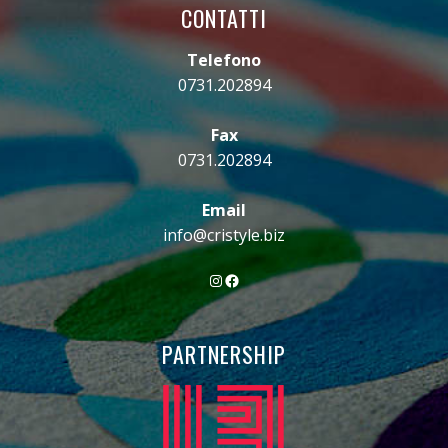
CONTATTI
Telefono
0731.202894
Fax
0731.202894
Email
info@cristyle.biz
Instagram
Facebook
PARTNERSHIP