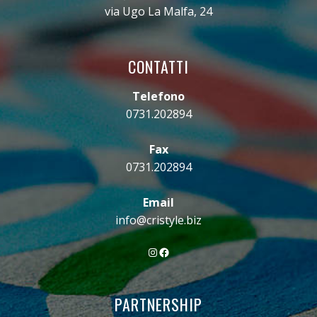
via Ugo La Malfa, 24
CONTATTI
Telefono
0731.202894
Fax
0731.202894
Email
info@cristyle.biz
Instagram
Facebook
PARTNERSHIP