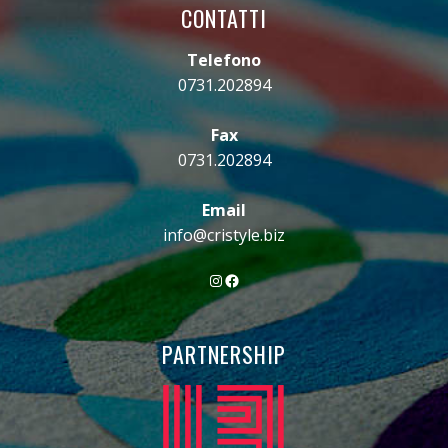
CONTATTI
Telefono
0731.202894
Fax
0731.202894
Email
info@cristyle.biz
Instagram
Facebook
PARTNERSHIP