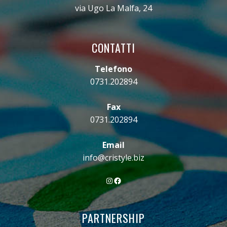
via Ugo La Malfa, 24
CONTATTI
Telefono
0731.202894
Fax
0731.202894
Email
info@cristyle.biz
Instagram
Facebook
PARTNERSHIP