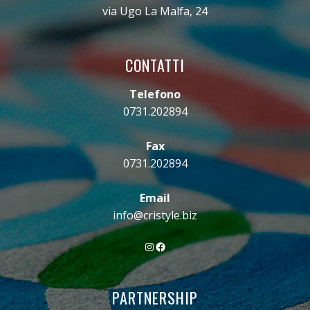
via Ugo La Malfa, 24
CONTATTI
Telefono
0731.202894
Fax
0731.202894
Email
info@cristyle.biz
Instagram
Facebook
PARTNERSHIP