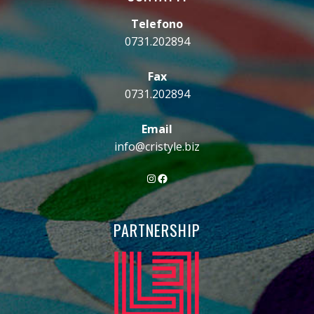
Telefono
0731.202894
Fax
0731.202894
Email
info@cristyle.biz
Instagram
Facebook
PARTNERSHIP