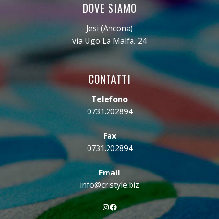
DOVE SIAMO
Jesi (Ancona)
via Ugo La Malfa, 24
CONTATTI
Telefono
0731.202894
Fax
0731.202894
Email
info@cristyle.biz
Instagram
Facebook