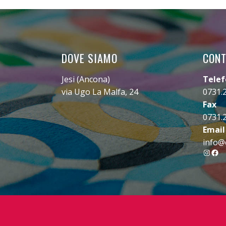
DOVE SIAMO
CONT
Jesi (Ancona)
Tele
via Ugo La Malfa, 24
0731.
Fax
0731.
Email
info@c
Insta
Fac