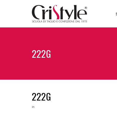
222G
222G
in