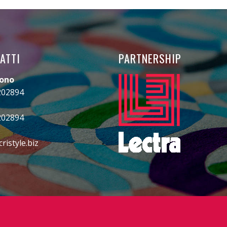
ATTI
PARTNERSHIP
fono
202894
202894
ristyle.biz
gram
ebook