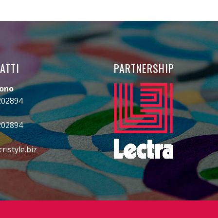
ATTI
PARTNERSHIP
fono
202894
202894
ristyle.biz
gram
ebook