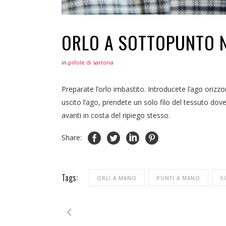
ORLO A SOTTOPUNTO 
in
pillole di sartoria
Preparate l’orlo imbastito. Introducete l’ago orizzo
uscito l’ago, prendete un solo filo del tessuto dove 
avanti in costa del ripiego stesso.
Share:
Tags:
ORLI A MANO
PUNTI A MANO
S