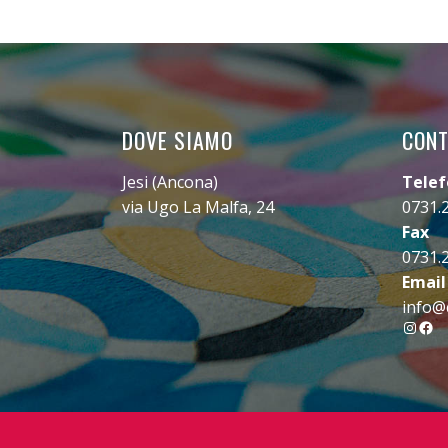
DOVE SIAMO
CONT
Jesi (Ancona)
Tele
via Ugo La Malfa, 24
0731.
Fax
0731.
Email
info@c
Insta
Fac