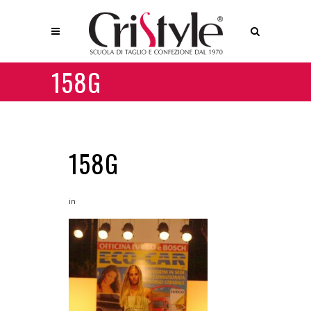
158G
158G
in