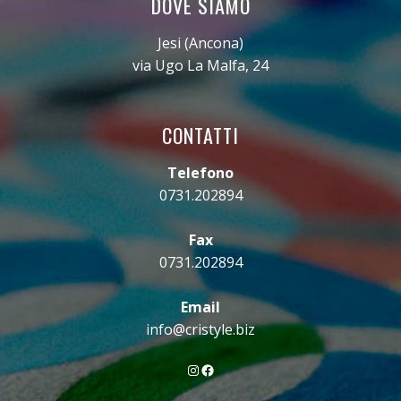
DOVE SIAMO
Jesi (Ancona)
via Ugo La Malfa, 24
CONTATTI
Telefono
0731.202894
Fax
0731.202894
Email
info@cristyle.biz
Instagram
Facebook