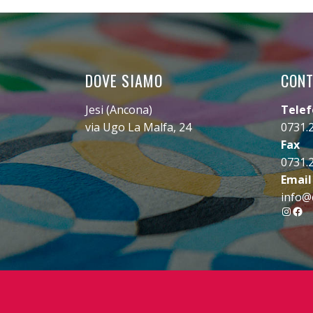
DOVE SIAMO
CONT
Jesi (Ancona)
Tele
via Ugo La Malfa, 24
0731.
Fax
0731.
Email
info@c
Insta
Fac