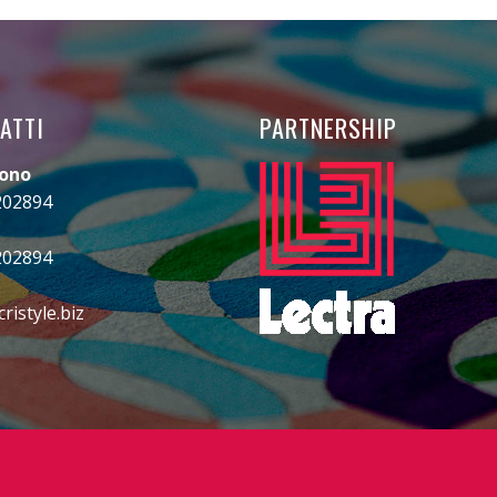
ATTI
PARTNERSHIP
fono
202894
202894
ristyle.biz
gram
ebook