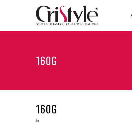
160G
160G
in